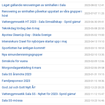
Läget gällande renoveringen av simhallen i Sala
2023-08-02 12:41
Renovering av simhallen påverkar uppstart av våra grupper i
2023-07-07 11:25
höst
Vattengymnastik HT 2023 - Sala Simsällskap - Sprid gärna!
2023-06-30 09:41
Teknikdag lördag den 6 maj
2023-05-08 20:50
Apotea CleanUp-Day - Städa Sverige
2023-05-02 19:00
Intensivkurs Crawl för nybörjare startar upp i maj
2023-04-13 19:10
Sportlotten har äntligen kommit!
2023-03-15 18:53
Nya simundervisningsgrupper
2023-02-10 13:35
Simskola för vuxna
2023-02-09 12:06
Morgondagaretävling 6 mars
2023-02-06 09:58
Sala SS årsmöte 2023
2023-01-31 19:15
Familjesponsor 2023
2023-01-15 18:36
God Jul och Gott Nytt År!
2022-12-23 20:25
Vattengymnastik Sala SS - Nyhet för 2023- Sprid gärna!
2022-11-12 15:47
Sala SS-mössa
2022-10-23 16:46