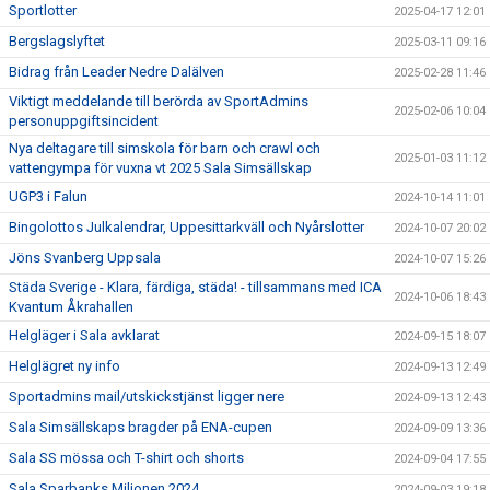
Sportlotter
2025-04-17 12:01
Bergslagslyftet
2025-03-11 09:16
Bidrag från Leader Nedre Dalälven
2025-02-28 11:46
Viktigt meddelande till berörda av SportAdmins
2025-02-06 10:04
personuppgiftsincident
Nya deltagare till simskola för barn och crawl och
2025-01-03 11:12
vattengympa för vuxna vt 2025 Sala Simsällskap
UGP3 i Falun
2024-10-14 11:01
Bingolottos Julkalendrar, Uppesittarkväll och Nyårslotter
2024-10-07 20:02
Jöns Svanberg Uppsala
2024-10-07 15:26
Städa Sverige - Klara, färdiga, städa! - tillsammans med ICA
2024-10-06 18:43
Kvantum Åkrahallen
Helgläger i Sala avklarat
2024-09-15 18:07
Helglägret ny info
2024-09-13 12:49
Sportadmins mail/utskickstjänst ligger nere
2024-09-13 12:43
Sala Simsällskaps bragder på ENA-cupen
2024-09-09 13:36
Sala SS mössa och T-shirt och shorts
2024-09-04 17:55
Sala Sparbanks Miljonen 2024
2024-09-03 19:18