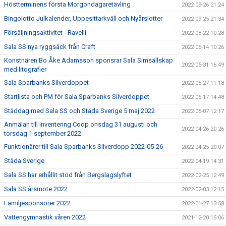
Höstterminens första Morgondagaretävling
2022-09-26 21:24
Bingolotto Julkalender, Uppesittarkväll och Nyårslotter
2022-09-25 21:34
Försäljningsaktivitet - Ravelli
2022-08-22 10:28
Sala SS nya ryggsäck från Craft
2022-06-14 10:26
Konstnären Bo Åke Adamsson sponsrar Sala Simsällskap
2022-05-31 16:49
med litografier
Sala Sparbanks Silverdoppet
2022-05-27 11:18
Startlista och PM för Sala Sparbanks Silverdoppet
2022-05-17 14:48
Städdag med Sala SS och Städa Sverige 5 maj 2022
2022-05-07 12:17
Anmälan till inventering Coop onsdag 31 augusti och
2022-04-26 20:26
torsdag 1 september 2022
Funktionärer till Sala Sparbanks Silverdopp 2022-05-26
2022-04-25 20:07
Städa Sverige
2022-04-19 14:31
Sala SS har erhållit stöd från Bergslagslyftet
2022-02-25 12:49
Sala SS årsmöte 2022
2022-02-03 12:15
Familjesponsorer 2022
2022-01-27 13:58
Vattengymnastik våren 2022
2021-12-20 15:06