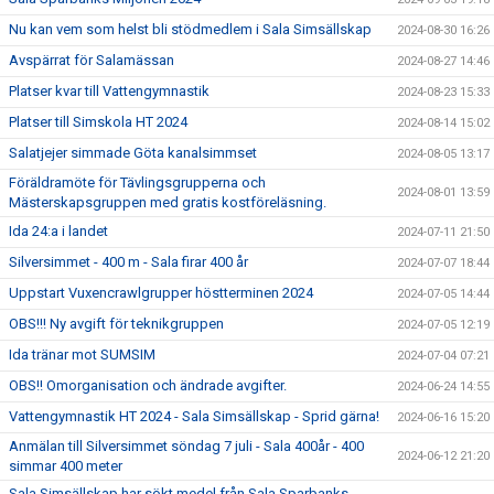
Nu kan vem som helst bli stödmedlem i Sala Simsällskap
2024-08-30 16:26
Avspärrat för Salamässan
2024-08-27 14:46
Platser kvar till Vattengymnastik
2024-08-23 15:33
Platser till Simskola HT 2024
2024-08-14 15:02
Salatjejer simmade Göta kanalsimmset
2024-08-05 13:17
Föräldramöte för Tävlingsgrupperna och
2024-08-01 13:59
Mästerskapsgruppen med gratis kostföreläsning.
Ida 24:a i landet
2024-07-11 21:50
Silversimmet - 400 m - Sala firar 400 år
2024-07-07 18:44
Uppstart Vuxencrawlgrupper höstterminen 2024
2024-07-05 14:44
OBS!!! Ny avgift för teknikgruppen
2024-07-05 12:19
Ida tränar mot SUMSIM
2024-07-04 07:21
OBS!! Omorganisation och ändrade avgifter.
2024-06-24 14:55
Vattengymnastik HT 2024 - Sala Simsällskap - Sprid gärna!
2024-06-16 15:20
Anmälan till Silversimmet söndag 7 juli - Sala 400år - 400
2024-06-12 21:20
simmar 400 meter
Sala Simsällskap har sökt medel från Sala Sparbanks