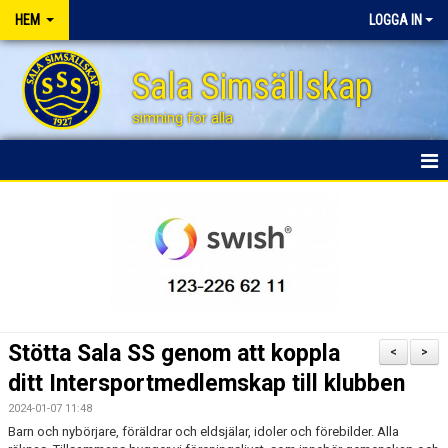
HEM
LOGGA IN
Sala Simsällskap
simning för alla
HEM
BLI STÖDMEDLEM
NYHETER
FÖRÄLDRAENGAGEMANG
Stötta Sala SS genom att koppla
<
>
FÖRSÄLJNINGSAKTIVITETER
ditt Intersportmedlemskap till klubben
2024-01-07 11:48
SPONSRING
Barn och nybörjare, föräldrar och eldsjälar, idoler och förebilder. Alla