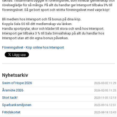
räknas. Tillsammans bygger vi föreningslivet, som innebär gemenskap och
SIM-SHOP
rörelseglädje för så många. På allt du handlar ger Intersport tillbaka 3% till
föreningslivet. Så ge bort sport och stötta föreningslivet med varje köp!
SPORTADMIN
Bli medlem hos Intersport och få bonus på dina köp.
Koppla Sala SS till ditt medlemskap via länken.
KALENDER
Handla sportprylar, skor och kläder till stora och små hos Intersport.
Intersport ger tillbaka 3 % till Sala Simsällskap på allt du handlar hos
Intersport utan att din egna bonus påverkas.
Föreningslivet - Köp online hos Intersport
Nyhetsarkiv
Swim of Hope 2026
2026-03-02 11:29
Årsmöte 2026
2026-02-05 11:23
Stort tack!
2025-11-05 12:13
Sparbanksmiljonen
2025-09-16 12:51
Fritidskortet
2025-08-18 13:43