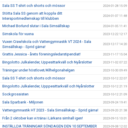
Sala SS T-shirt och shorts och mössor
2024-01-28 15:09
Stötta Sala SS genom att koppla ditt
2024-01-07 11:48
Intersportmedlemskap till klubben
Michael Borlund slutar i Sala Simsällskap
2024-01-05 11:41
Simskola för vuxna
2023-12-22 12:17
Vuxen Crawlskola och Vattengymnastik VT 2024 - Sala
2023-12-17 14:20
Simsällskap - Sprid gärna!
Grattis Jessica - årets föreningsledarstipendiat!
2023-11-17 15:04
Bingolotto Julkalender, Uppesittarkväll och Nyårslotter
2023-11-02 07:22
Träningar under höstlovet/Allhelgonahelgen
2023-10-30 09:49
Sala SS T-shirt och shorts och mössor
2023-10-12 22:07
Bingolotto Julkalender, Upppesittarkväll och Nyårslotter
2023-10-12 21:19
Sockgrossisten
2023-10-12 21:09
Sala Sparbank - Miljonen
2023-09-24 19:41
Vattengymnastik HT 2023 - Sala Simsällskap - Sprid gärna!
2023-09-20 21:38
Från 2 oktober kan vi träna i Lärkans simhall igen!
2023-09-15 10:01
INSTÄLLDA TRÄNINGAR SÖNDAGEN DEN 10 SEPTEMBER
2023-09-08 12:02