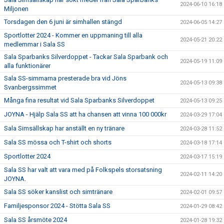
2024-06-10 16:18
Miljonen
Torsdagen den 6 juni är simhallen stängd
2024-06-05 14:27
Sportlotter 2024 - Kommer en uppmaning till alla
2024-05-21 20:22
medlemmar i Sala SS
Sala Sparbanks Silverdoppet - Tackar Sala Sparbank och
2024-05-19 11:09
alla funktionärer
Sala SS-simmarna presterade bra vid Jöns
2024-05-13 09:38
Svanbergssimmet
Många fina resultat vid Sala Sparbanks Silverdoppet
2024-05-13 09:25
JOYNA - Hjälp Sala SS att ha chansen att vinna 100 000kr
2024-03-29 17:04
Sala Simsällskap har anställt en ny tränare
2024-03-28 11:52
Sala SS mössa och T-shirt och shorts
2024-03-18 17:14
Sportlotter 2024
2024-03-17 15:19
Sala SS har valt att vara med på Folkspels storsatsning
2024-02-11 14:20
JOYNA.
Sala SS söker kanslist och simtränare
2024-02-01 09:57
Familjesponsor 2024 - Stötta Sala SS
2024-01-29 08:42
Sala SS årsmöte 2024
2024-01-28 19:32