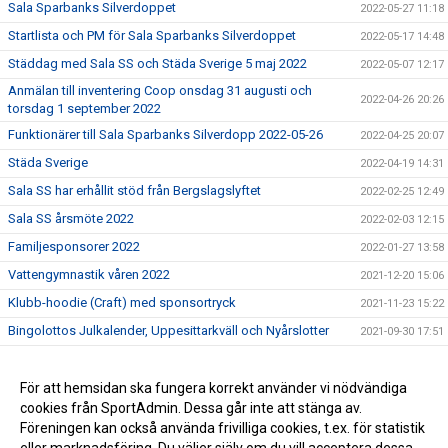
Sala Sparbanks Silverdoppet
2022-05-27 11:18
Startlista och PM för Sala Sparbanks Silverdoppet
2022-05-17 14:48
Städdag med Sala SS och Städa Sverige 5 maj 2022
2022-05-07 12:17
Anmälan till inventering Coop onsdag 31 augusti och
2022-04-26 20:26
torsdag 1 september 2022
Funktionärer till Sala Sparbanks Silverdopp 2022-05-26
2022-04-25 20:07
Städa Sverige
2022-04-19 14:31
Sala SS har erhållit stöd från Bergslagslyftet
2022-02-25 12:49
Sala SS årsmöte 2022
2022-02-03 12:15
Familjesponsorer 2022
2022-01-27 13:58
Vattengymnastik våren 2022
2021-12-20 15:06
Klubb-hoodie (Craft) med sponsortryck
2021-11-23 15:22
Bingolottos Julkalender, Uppesittarkväll och Nyårslotter
2021-09-30 17:51
Klara, färdiga, städa på uppdrag av Städa Sverige
2021-09-05 20:32
Sala SS klubbkläder
För att hemsidan ska fungera korrekt använder vi nödvändiga
2021-08-24 13:15
cookies från SportAdmin. Dessa går inte att stänga av.
Sala SS går över till föreningssystemet SportAdmin
2021-06-04 10:29
Föreningen kan också använda frivilliga cookies, t.ex. för statistik