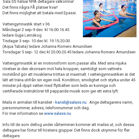
Sala SS hälsar NYA deltagare välkomna!
SIM-SHOP
Det finns några FÅ platser kvar!
Det finns möjlighet att betala med Epassi.
SPORTADMIN
Vattengymnastik start v 36
Måndagar 2 sep-9 dec kl 16.00-16.45
KALENDER
ledare Gujje Lernskog
Tisdagar 3 sep- 10 dec kl. 19.15-20.00
(Aqua Tabata) ledare Johanna Romero Amundsen
Torsdagar 5 sep- 12 dec kl 20.00-20.45 ledare Johanna Romero Amundsen
Vattengymnastik är en motionsform som passar alla. Med sina mjuka
rörelser är den skonsam mot hela kroppen, samtidigt som vattnets
motstånd gör att musklerna tröttas ut maximalt. I vattengymnastiken är det
lätt att träna utifrån sin egen nivå. Kondition, smidighet och styrka under 45
minuter på djupt vatten med flytbälten som leds av kunniga och
certifierade instruktörer till peppande musik som ger ett extra lyft.
Maila in anmälan till kansliet -
kansli@salass.nu
. Ange deltagarens namn,
personnummer, adress, telefonnummer och dag.
För mer information se
www.salass.nu
Info till de som deltog under vårterminen kommer att mailas ut, och dessa
deltagare har förtur till höstens grupper. Det finns dock utrymme för fler
deltagare.