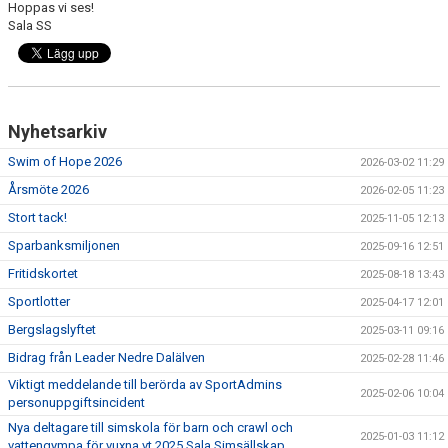
Hoppas vi ses!
Sala SS
Nyhetsarkiv
Swim of Hope 2026
2026-03-02 11:29
Årsmöte 2026
2026-02-05 11:23
Stort tack!
2025-11-05 12:13
Sparbanksmiljonen
2025-09-16 12:51
Fritidskortet
2025-08-18 13:43
Sportlotter
2025-04-17 12:01
Bergslagslyftet
2025-03-11 09:16
Bidrag från Leader Nedre Dalälven
2025-02-28 11:46
Viktigt meddelande till berörda av SportAdmins
2025-02-06 10:04
personuppgiftsincident
Nya deltagare till simskola för barn och crawl och
2025-01-03 11:12
vattengympa för vuxna vt 2025 Sala Simsällskap