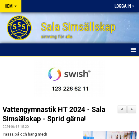
HEM
LOGGA IN
Sala Simsällskap
simning för alla
HEM
BLI STÖDMEDLEM
NYHETER
FÖRÄLDRAENGAGEMANG
Vattengymnastik HT 2024 - Sala
<
>
FÖRSÄLJNINGSAKTIVITETER
Simsällskap - Sprid gärna!
2024-06-16 15:20
SPONSRING
Passa på och häng med!