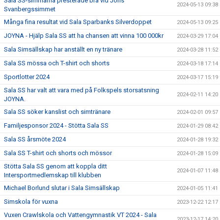
Sala SS-simmarna presterade bra vid Jöns
2024-05-13 09:38
Svanbergssimmet
Många fina resultat vid Sala Sparbanks Silverdoppet
2024-05-13 09:25
JOYNA - Hjälp Sala SS att ha chansen att vinna 100 000kr
2024-03-29 17:04
Sala Simsällskap har anställt en ny tränare
2024-03-28 11:52
Sala SS mössa och T-shirt och shorts
2024-03-18 17:14
Sportlotter 2024
2024-03-17 15:19
Sala SS har valt att vara med på Folkspels storsatsning
2024-02-11 14:20
JOYNA.
Sala SS söker kanslist och simtränare
2024-02-01 09:57
Familjesponsor 2024 - Stötta Sala SS
2024-01-29 08:42
Sala SS årsmöte 2024
2024-01-28 19:32
Sala SS T-shirt och shorts och mössor
2024-01-28 15:09
Stötta Sala SS genom att koppla ditt
2024-01-07 11:48
Intersportmedlemskap till klubben
Michael Borlund slutar i Sala Simsällskap
2024-01-05 11:41
Simskola för vuxna
2023-12-22 12:17
Vuxen Crawlskola och Vattengymnastik VT 2024 - Sala
2023-12-17 14:20