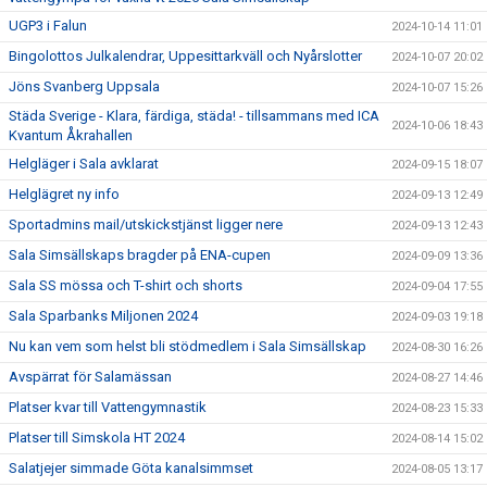
UGP3 i Falun
2024-10-14 11:01
Bingolottos Julkalendrar, Uppesittarkväll och Nyårslotter
2024-10-07 20:02
Jöns Svanberg Uppsala
2024-10-07 15:26
Städa Sverige - Klara, färdiga, städa! - tillsammans med ICA
2024-10-06 18:43
Kvantum Åkrahallen
Helgläger i Sala avklarat
2024-09-15 18:07
Helglägret ny info
2024-09-13 12:49
Sportadmins mail/utskickstjänst ligger nere
2024-09-13 12:43
Sala Simsällskaps bragder på ENA-cupen
2024-09-09 13:36
Sala SS mössa och T-shirt och shorts
2024-09-04 17:55
Sala Sparbanks Miljonen 2024
2024-09-03 19:18
Nu kan vem som helst bli stödmedlem i Sala Simsällskap
2024-08-30 16:26
Avspärrat för Salamässan
2024-08-27 14:46
Platser kvar till Vattengymnastik
2024-08-23 15:33
Platser till Simskola HT 2024
2024-08-14 15:02
Salatjejer simmade Göta kanalsimmset
2024-08-05 13:17