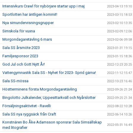
Intensivkurs Crawl för nybörjare startar upp i maj
2023-04-13 19:10
Sportlotten har äntligen kommit!
2023-03-15 18:53
Nya simundervisningsgrupper
2023-02-10 13:35
Simskola för vuxna
2023-02-09 12:06
Morgondagaretävling 6 mars
2023-02-06 09:58
Sala SS årsmöte 2023
2023-01-31 19:15
Familjesponsor 2023
2023-01-15 18:36
God Jul och Gott Nytt År!
2022-12-23 20:25
Vattengymnastik Sala SS - Nyhet för 2023- Sprid gärna!
2022-11-12 15:47
Sala SS-mössa
2022-10-23 16:46
Höstterminens första Morgondagaretävling
2022-09-26 21:24
Bingolotto Julkalender, Uppesittarkväll och Nyårslotter
2022-09-25 21:34
Försäljningsaktivitet - Ravelli
2022-08-22 10:28
Sala SS nya ryggsäck från Craft
2022-06-14 10:26
Konstnären Bo Åke Adamsson sponsrar Sala Simsällskap
2022-05-31 16:49
med litografier