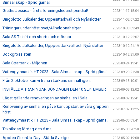
Simsällskap - Sprid gärna!
Grattis Jessica - årets föreningsledarstipendiat!
2023-11-17 15:04
Bingolotto Julkalender, Uppesittarkväll och Nyårslotter
2023-11-02 07:22
Träningar under höstlovet/Allhelgonahelgen
2023-10-30 09:49
Sala SS T-shirt och shorts och mössor
2023-10-12 22:07
Bingolotto Julkalender, Upppesittarkväll och Nyårslotter
2023-10-12 21:19
Sockgrossisten
2023-10-12 21:09
Sala Sparbank - Miljonen
2023-09-24 19:41
Vattengymnastik HT 2023 - Sala Simsällskap - Sprid gärna!
2023-09-20 21:38
Från 2 oktober kan vi träna i Lärkans simhall igen!
2023-09-15 10:01
INSTÄLLDA TRÄNINGAR SÖNDAGEN DEN 10 SEPTEMBER
2023-09-08 12:02
Läget gällande renoveringen av simhallen i Sala
2023-08-02 12:41
Renovering av simhallen påverkar uppstart av våra grupper i
2023-07-07 11:25
höst
Vattengymnastik HT 2023 - Sala Simsällskap - Sprid gärna!
2023-06-30 09:41
Teknikdag lördag den 6 maj
2023-05-08 20:50
Apotea CleanUp-Day - Städa Sverige
2023-05-02 19:00