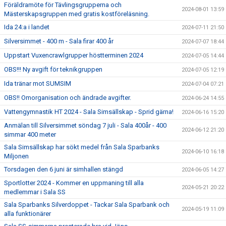
Föräldramöte för Tävlingsgrupperna och
2024-08-01 13:59
Mästerskapsgruppen med gratis kostföreläsning.
Ida 24:a i landet
2024-07-11 21:50
Silversimmet - 400 m - Sala firar 400 år
2024-07-07 18:44
Uppstart Vuxencrawlgrupper höstterminen 2024
2024-07-05 14:44
OBS!!! Ny avgift för teknikgruppen
2024-07-05 12:19
Ida tränar mot SUMSIM
2024-07-04 07:21
OBS!! Omorganisation och ändrade avgifter.
2024-06-24 14:55
Vattengymnastik HT 2024 - Sala Simsällskap - Sprid gärna!
2024-06-16 15:20
Anmälan till Silversimmet söndag 7 juli - Sala 400år - 400
2024-06-12 21:20
simmar 400 meter
Sala Simsällskap har sökt medel från Sala Sparbanks
2024-06-10 16:18
Miljonen
Torsdagen den 6 juni är simhallen stängd
2024-06-05 14:27
Sportlotter 2024 - Kommer en uppmaning till alla
2024-05-21 20:22
medlemmar i Sala SS
Sala Sparbanks Silverdoppet - Tackar Sala Sparbank och
2024-05-19 11:09
alla funktionärer