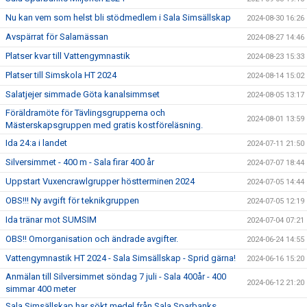
Nu kan vem som helst bli stödmedlem i Sala Simsällskap
2024-08-30 16:26
Avspärrat för Salamässan
2024-08-27 14:46
Platser kvar till Vattengymnastik
2024-08-23 15:33
Platser till Simskola HT 2024
2024-08-14 15:02
Salatjejer simmade Göta kanalsimmset
2024-08-05 13:17
Föräldramöte för Tävlingsgrupperna och
2024-08-01 13:59
Mästerskapsgruppen med gratis kostföreläsning.
Ida 24:a i landet
2024-07-11 21:50
Silversimmet - 400 m - Sala firar 400 år
2024-07-07 18:44
Uppstart Vuxencrawlgrupper höstterminen 2024
2024-07-05 14:44
OBS!!! Ny avgift för teknikgruppen
2024-07-05 12:19
Ida tränar mot SUMSIM
2024-07-04 07:21
OBS!! Omorganisation och ändrade avgifter.
2024-06-24 14:55
Vattengymnastik HT 2024 - Sala Simsällskap - Sprid gärna!
2024-06-16 15:20
Anmälan till Silversimmet söndag 7 juli - Sala 400år - 400
2024-06-12 21:20
simmar 400 meter
Sala Simsällskap har sökt medel från Sala Sparbanks