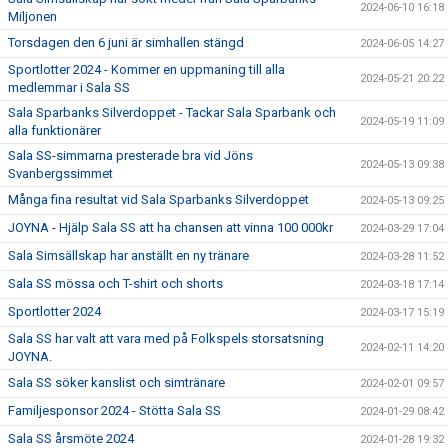
2024-06-10 16:18
Miljonen
Torsdagen den 6 juni är simhallen stängd
2024-06-05 14:27
Sportlotter 2024 - Kommer en uppmaning till alla
2024-05-21 20:22
medlemmar i Sala SS
Sala Sparbanks Silverdoppet - Tackar Sala Sparbank och
2024-05-19 11:09
alla funktionärer
Sala SS-simmarna presterade bra vid Jöns
2024-05-13 09:38
Svanbergssimmet
Många fina resultat vid Sala Sparbanks Silverdoppet
2024-05-13 09:25
JOYNA - Hjälp Sala SS att ha chansen att vinna 100 000kr
2024-03-29 17:04
Sala Simsällskap har anställt en ny tränare
2024-03-28 11:52
Sala SS mössa och T-shirt och shorts
2024-03-18 17:14
Sportlotter 2024
2024-03-17 15:19
Sala SS har valt att vara med på Folkspels storsatsning
2024-02-11 14:20
JOYNA.
Sala SS söker kanslist och simtränare
2024-02-01 09:57
Familjesponsor 2024 - Stötta Sala SS
2024-01-29 08:42
Sala SS årsmöte 2024
2024-01-28 19:32