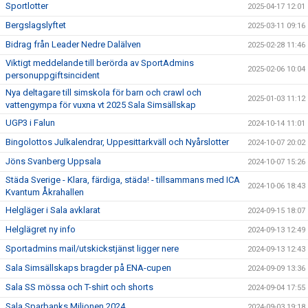
Sportlotter
2025-04-17 12:01
Bergslagslyftet
2025-03-11 09:16
Bidrag från Leader Nedre Dalälven
2025-02-28 11:46
Viktigt meddelande till berörda av SportAdmins
2025-02-06 10:04
personuppgiftsincident
Nya deltagare till simskola för barn och crawl och
2025-01-03 11:12
vattengympa för vuxna vt 2025 Sala Simsällskap
UGP3 i Falun
2024-10-14 11:01
Bingolottos Julkalendrar, Uppesittarkväll och Nyårslotter
2024-10-07 20:02
Jöns Svanberg Uppsala
2024-10-07 15:26
Städa Sverige - Klara, färdiga, städa! - tillsammans med ICA
2024-10-06 18:43
Kvantum Åkrahallen
Helgläger i Sala avklarat
2024-09-15 18:07
Helglägret ny info
2024-09-13 12:49
Sportadmins mail/utskickstjänst ligger nere
2024-09-13 12:43
Sala Simsällskaps bragder på ENA-cupen
2024-09-09 13:36
Sala SS mössa och T-shirt och shorts
2024-09-04 17:55
Sala Sparbanks Miljonen 2024
2024-09-03 19:18