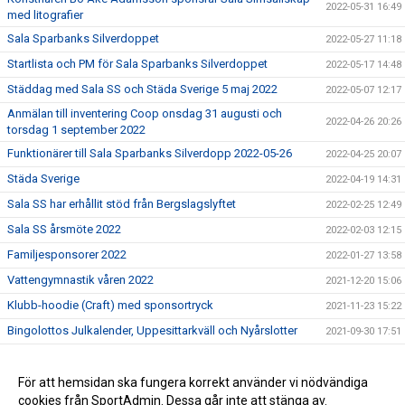
2022-05-31 16:49
med litografier
Sala Sparbanks Silverdoppet
2022-05-27 11:18
Startlista och PM för Sala Sparbanks Silverdoppet
2022-05-17 14:48
Städdag med Sala SS och Städa Sverige 5 maj 2022
2022-05-07 12:17
Anmälan till inventering Coop onsdag 31 augusti och
2022-04-26 20:26
torsdag 1 september 2022
Funktionärer till Sala Sparbanks Silverdopp 2022-05-26
2022-04-25 20:07
Städa Sverige
2022-04-19 14:31
Sala SS har erhållit stöd från Bergslagslyftet
2022-02-25 12:49
Sala SS årsmöte 2022
2022-02-03 12:15
Familjesponsorer 2022
2022-01-27 13:58
Vattengymnastik våren 2022
2021-12-20 15:06
Klubb-hoodie (Craft) med sponsortryck
2021-11-23 15:22
Bingolottos Julkalender, Uppesittarkväll och Nyårslotter
2021-09-30 17:51
Klara, färdiga, städa på uppdrag av Städa Sverige
2021-09-05 20:32
Sala SS klubbkläder
För att hemsidan ska fungera korrekt använder vi nödvändiga
2021-08-24 13:15
cookies från SportAdmin. Dessa går inte att stänga av.