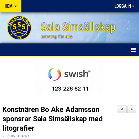
HEM
LOGGA IN
Sala Simsällskap
simning för alla
HEM
BLI STÖDMEDLEM
NYHETER
FÖRÄLDRAENGAGEMANG
Konstnären Bo Åke Adamsson
<
>
FÖRSÄLJNINGSAKTIVITETER
sponsrar Sala Simsällskap med
litografier
SPONSRING
2022-05-31 16:49