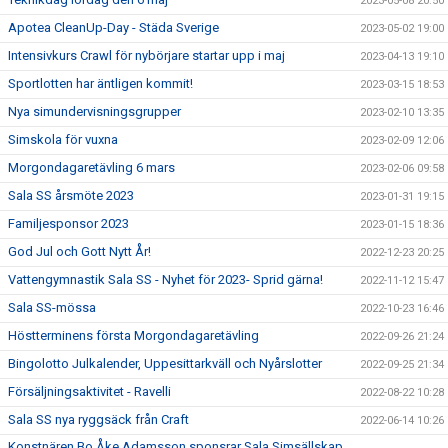
2023-05-08 20:50
Apotea CleanUp-Day - Städa Sverige
2023-05-02 19:00
Intensivkurs Crawl för nybörjare startar upp i maj
2023-04-13 19:10
Sportlotten har äntligen kommit!
2023-03-15 18:53
Nya simundervisningsgrupper
2023-02-10 13:35
Simskola för vuxna
2023-02-09 12:06
Morgondagaretävling 6 mars
2023-02-06 09:58
Sala SS årsmöte 2023
2023-01-31 19:15
Familjesponsor 2023
2023-01-15 18:36
God Jul och Gott Nytt År!
2022-12-23 20:25
Vattengymnastik Sala SS - Nyhet för 2023- Sprid gärna!
2022-11-12 15:47
Sala SS-mössa
2022-10-23 16:46
Höstterminens första Morgondagaretävling
2022-09-26 21:24
Bingolotto Julkalender, Uppesittarkväll och Nyårslotter
2022-09-25 21:34
Försäljningsaktivitet - Ravelli
2022-08-22 10:28
Sala SS nya ryggsäck från Craft
2022-06-14 10:26
Konstnären Bo Åke Adamsson sponsrar Sala Simsällskap