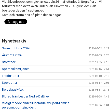
Vid Silverdoppet som gick av stapeln 26 maj lottades 3 litografier ut. Vi
fortsätter med detta även under Sala Silverman 20 augusti och Sala
bostäder dagen 4 september.
Kom och stötta oss på plats dessa dagar!
Nyhetsarkiv
Swim of Hope 2026
2026-03-02 11:29
Årsmöte 2026
2026-02-05 11:23
Stort tack!
2025-11-05 12:13
Sparbanksmiljonen
2025-09-16 12:51
Fritidskortet
2025-08-18 13:43
Sportlotter
2025-04-17 12:01
Bergslagslyftet
2025-03-11 09:16
Bidrag från Leader Nedre Dalälven
2025-02-28 11:46
Viktigt meddelande till berörda av SportAdmins
2025-02-06 10:04
personuppgiftsincident