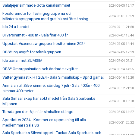
Salatjejer simmade Göta kanalsimmset
2024-08-05 13:17
Föräldramöte för Tävlingsgrupperna och
2024-08-01 13:59
Mästerskapsgruppen med gratis kostföreläsning.
Ida 24:a i landet
2024-07-11 21:50
Silversimmet - 400 m - Sala firar 400 år
2024-07-07 18:44
Uppstart Vuxencrawlgrupper höstterminen 2024
2024-07-05 14:44
OBS!!! Ny avgift för teknikgruppen
2024-07-05 12:19
Ida tränar mot SUMSIM
2024-07-04 07:21
OBS!! Omorganisation och ändrade avgifter.
2024-06-24 14:55
Vattengymnastik HT 2024 - Sala Simsällskap - Sprid gärna!
2024-06-16 15:20
Anmälan till Silversimmet söndag 7 juli - Sala 400år - 400
2024-06-12 21:20
simmar 400 meter
Sala Simsällskap har sökt medel från Sala Sparbanks
2024-06-10 16:18
Miljonen
Torsdagen den 6 juni är simhallen stängd
2024-06-05 14:27
Sportlotter 2024 - Kommer en uppmaning till alla
2024-05-21 20:22
medlemmar i Sala SS
Sala Sparbanks Silverdoppet - Tackar Sala Sparbank och