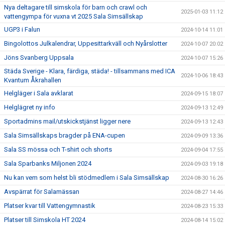
Nya deltagare till simskola för barn och crawl och
2025-01-03 11:12
vattengympa för vuxna vt 2025 Sala Simsällskap
UGP3 i Falun
2024-10-14 11:01
Bingolottos Julkalendrar, Uppesittarkväll och Nyårslotter
2024-10-07 20:02
Jöns Svanberg Uppsala
2024-10-07 15:26
Städa Sverige - Klara, färdiga, städa! - tillsammans med ICA
2024-10-06 18:43
Kvantum Åkrahallen
Helgläger i Sala avklarat
2024-09-15 18:07
Helglägret ny info
2024-09-13 12:49
Sportadmins mail/utskickstjänst ligger nere
2024-09-13 12:43
Sala Simsällskaps bragder på ENA-cupen
2024-09-09 13:36
Sala SS mössa och T-shirt och shorts
2024-09-04 17:55
Sala Sparbanks Miljonen 2024
2024-09-03 19:18
Nu kan vem som helst bli stödmedlem i Sala Simsällskap
2024-08-30 16:26
Avspärrat för Salamässan
2024-08-27 14:46
Platser kvar till Vattengymnastik
2024-08-23 15:33
Platser till Simskola HT 2024
2024-08-14 15:02