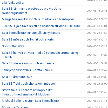
2024-05-19 11:09
alla funktionärer
Sala SS-simmarna presterade bra vid Jöns
2024-05-13 09:38
Svanbergssimmet
Många fina resultat vid Sala Sparbanks Silverdoppet
2024-05-13 09:25
JOYNA - Hjälp Sala SS att ha chansen att vinna 100 000kr
2024-03-29 17:04
Sala Simsällskap har anställt en ny tränare
2024-03-28 11:52
Sala SS mössa och T-shirt och shorts
2024-03-18 17:14
Sportlotter 2024
2024-03-17 15:19
Sala SS har valt att vara med på Folkspels storsatsning
2024-02-11 14:20
JOYNA.
Sala SS söker kanslist och simtränare
2024-02-01 09:57
Familjesponsor 2024 - Stötta Sala SS
2024-01-29 08:42
Sala SS årsmöte 2024
2024-01-28 19:32
Sala SS T-shirt och shorts och mössor
2024-01-28 15:09
Stötta Sala SS genom att koppla ditt
2024-01-07 11:48
Intersportmedlemskap till klubben
Michael Borlund slutar i Sala Simsällskap
2024-01-05 11:41
Simskola för vuxna
2023-12-22 12:17