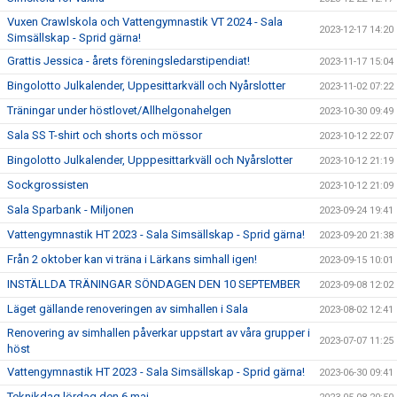
Vuxen Crawlskola och Vattengymnastik VT 2024 - Sala
2023-12-17 14:20
Simsällskap - Sprid gärna!
Grattis Jessica - årets föreningsledarstipendiat!
2023-11-17 15:04
Bingolotto Julkalender, Uppesittarkväll och Nyårslotter
2023-11-02 07:22
Träningar under höstlovet/Allhelgonahelgen
2023-10-30 09:49
Sala SS T-shirt och shorts och mössor
2023-10-12 22:07
Bingolotto Julkalender, Upppesittarkväll och Nyårslotter
2023-10-12 21:19
Sockgrossisten
2023-10-12 21:09
Sala Sparbank - Miljonen
2023-09-24 19:41
Vattengymnastik HT 2023 - Sala Simsällskap - Sprid gärna!
2023-09-20 21:38
Från 2 oktober kan vi träna i Lärkans simhall igen!
2023-09-15 10:01
INSTÄLLDA TRÄNINGAR SÖNDAGEN DEN 10 SEPTEMBER
2023-09-08 12:02
Läget gällande renoveringen av simhallen i Sala
2023-08-02 12:41
Renovering av simhallen påverkar uppstart av våra grupper i
2023-07-07 11:25
höst
Vattengymnastik HT 2023 - Sala Simsällskap - Sprid gärna!
2023-06-30 09:41
Teknikdag lördag den 6 maj