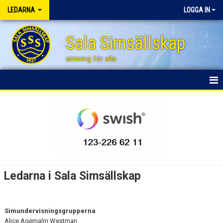
LEDARNA
LOGGA IN
Sala Simsällskap
simning för alla
HEM
NYHETER
Ledarna i Sala Simsällskap
Simundervisningsgrupperna
Alice Agemalm Westman