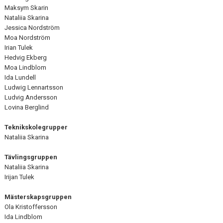
Maksym Skarin
Nataliia Skarina
Jessica Nordström
Moa Nordström
Irian Tulek
Hedvig Ekberg
Moa Lindblom
Ida Lundell
Ludwig Lennartsson
Ludvig Andersson
Lovina Berglind
Teknikskolegrupper
Nataliia Skarina
Tävlingsgruppen
Nataliia Skarina
Irijan Tulek
Mästerskapsgruppen
Ola Kristoffersson
Ida Lindblom