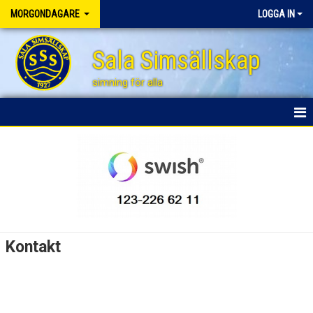
MORGONDAGARE
LOGGA IN
Sala Simsällskap
simning för alla
HEM
NYHETER
DOKUMENT
BILDGALLERI
Kontakt
KONTAKT