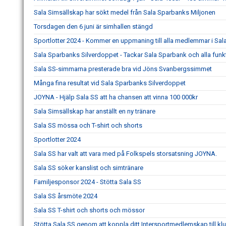
Sala Simsällskap har sökt medel från Sala Sparbanks Miljonen
Torsdagen den 6 juni är simhallen stängd
Sportlotter 2024 - Kommer en uppmaning till alla medlemmar i Sal
Sala Sparbanks Silverdoppet - Tackar Sala Sparbank och alla funk
Sala SS-simmarna presterade bra vid Jöns Svanbergssimmet
Många fina resultat vid Sala Sparbanks Silverdoppet
JOYNA - Hjälp Sala SS att ha chansen att vinna 100 000kr
Sala Simsällskap har anställt en ny tränare
Sala SS mössa och T-shirt och shorts
Sportlotter 2024
Sala SS har valt att vara med på Folkspels storsatsning JOYNA.
Sala SS söker kanslist och simtränare
Familjesponsor 2024 - Stötta Sala SS
Sala SS årsmöte 2024
Sala SS T-shirt och shorts och mössor
Stötta Sala SS genom att koppla ditt Intersportmedlemskap till k