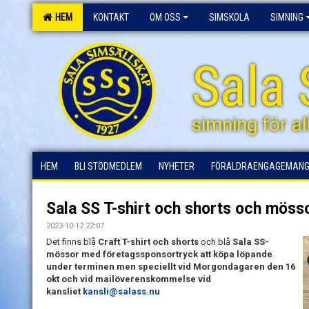
HEM
KONTAKT
OM OSS
SIMSKOLA
SIMNING
Sala 
simning för al
HEM
BLI STÖDMEDLEM
NYHETER
FÖRÄLDRAENGAGEMAN
Sala SS T-shirt och shorts och möss
2023-10-12 22:07
Det finns blå
Craft T-shirt och shorts
och blå
Sala SS-
mössor med företagssponsortryck att köpa löpande
under terminen men speciellt vid Morgondagaren den 16
okt och vid mailöverenskommelse vid
kansliet
kansli@salass.nu