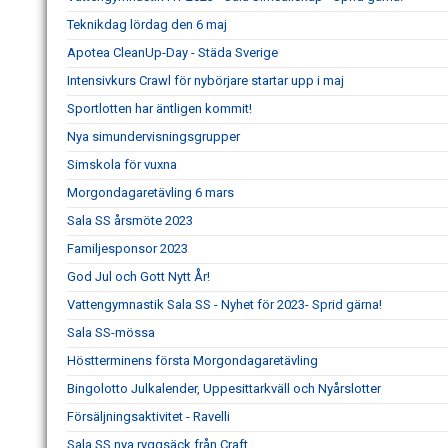
Teknikdag lördag den 6 maj
Apotea CleanUp-Day - Städa Sverige
Intensivkurs Crawl för nybörjare startar upp i maj
Sportlotten har äntligen kommit!
Nya simundervisningsgrupper
Simskola för vuxna
Morgondagaretävling 6 mars
Sala SS årsmöte 2023
Familjesponsor 2023
God Jul och Gott Nytt År!
Vattengymnastik Sala SS - Nyhet för 2023- Sprid gärna!
Sala SS-mössa
Höstterminens första Morgondagaretävling
Bingolotto Julkalender, Uppesittarkväll och Nyårslotter
Försäljningsaktivitet - Ravelli
Sala SS nya ryggsäck från Craft