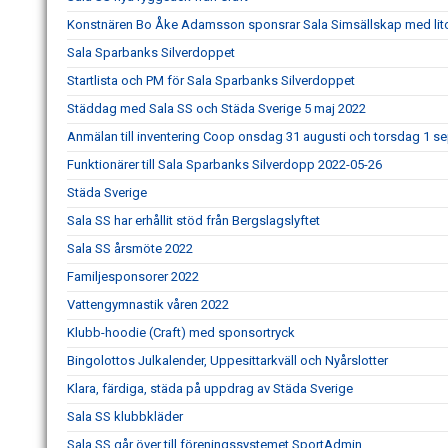
Konstnären Bo Åke Adamsson sponsrar Sala Simsällskap med lito
Sala Sparbanks Silverdoppet
Startlista och PM för Sala Sparbanks Silverdoppet
Städdag med Sala SS och Städa Sverige 5 maj 2022
Anmälan till inventering Coop onsdag 31 augusti och torsdag 1 
Funktionärer till Sala Sparbanks Silverdopp 2022-05-26
Städa Sverige
Sala SS har erhållit stöd från Bergslagslyftet
Sala SS årsmöte 2022
Familjesponsorer 2022
Vattengymnastik våren 2022
Klubb-hoodie (Craft) med sponsortryck
Bingolottos Julkalender, Uppesittarkväll och Nyårslotter
Klara, färdiga, städa på uppdrag av Städa Sverige
Sala SS klubbkläder
Sala SS går över till föreningssystemet SportAdmin