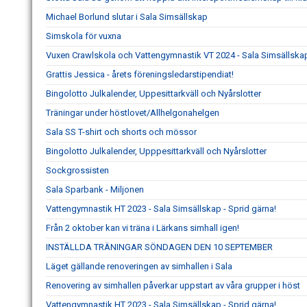
Michael Borlund slutar i Sala Simsällskap
Simskola för vuxna
Vuxen Crawlskola och Vattengymnastik VT 2024 - Sala Simsällskap
Grattis Jessica - årets föreningsledarstipendiat!
Bingolotto Julkalender, Uppesittarkväll och Nyårslotter
Träningar under höstlovet/Allhelgonahelgen
Sala SS T-shirt och shorts och mössor
Bingolotto Julkalender, Upppesittarkväll och Nyårslotter
Sockgrossisten
Sala Sparbank - Miljonen
Vattengymnastik HT 2023 - Sala Simsällskap - Sprid gärna!
Från 2 oktober kan vi träna i Lärkans simhall igen!
INSTÄLLDA TRÄNINGAR SÖNDAGEN DEN 10 SEPTEMBER
Läget gällande renoveringen av simhallen i Sala
Renovering av simhallen påverkar uppstart av våra grupper i höst
Vattengymnastik HT 2023 - Sala Simsällskap - Sprid gärna!