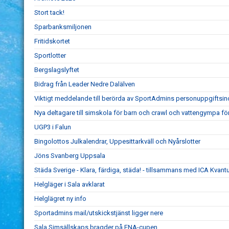
Stort tack!
Sparbanksmiljonen
Fritidskortet
Sportlotter
Bergslagslyftet
Bidrag från Leader Nedre Dalälven
Viktigt meddelande till berörda av SportAdmins personuppgiftsin
Nya deltagare till simskola för barn och crawl och vattengympa fö
UGP3 i Falun
Bingolottos Julkalendrar, Uppesittarkväll och Nyårslotter
Jöns Svanberg Uppsala
Städa Sverige - Klara, färdiga, städa! - tillsammans med ICA Kvan
Helgläger i Sala avklarat
Helglägret ny info
Sportadmins mail/utskickstjänst ligger nere
Sala Simsällskaps bragder på ENA-cupen