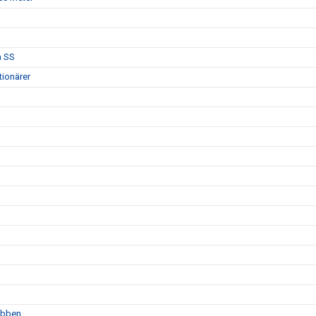
a SS
tionärer
lubben