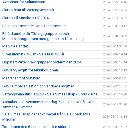
Avspärrat för Salamässan
2024-08-27 14:46
Platser kvar till Vattengymnastik
2024-08-23 15:33
Platser till Simskola HT 2024
2024-08-14 15:02
Salatjejer simmade Göta kanalsimmset
2024-08-05 13:17
Föräldramöte för Tävlingsgrupperna och
2024-08-01 13:59
Mästerskapsgruppen med gratis kostföreläsning.
Ida 24:a i landet
2024-07-11 21:50
Silversimmet - 400 m - Sala firar 400 år
2024-07-07 18:44
Uppstart Vuxencrawlgrupper höstterminen 2024
2024-07-05 14:44
OBS!!! Ny avgift för teknikgruppen
2024-07-05 12:19
Ida tränar mot SUMSIM
2024-07-04 07:21
OBS!! Omorganisation och ändrade avgifter.
2024-06-24 14:55
Vattengymnastik HT 2024 - Sala Simsällskap - Sprid gärna!
2024-06-16 15:20
Anmälan till Silversimmet söndag 7 juli - Sala 400år - 400
2024-06-12 21:20
simmar 400 meter
Sala Simsällskap har sökt medel från Sala Sparbanks
2024-06-10 16:18
Miljonen
Torsdagen den 6 juni är simhallen stängd
2024-06-05 14:27