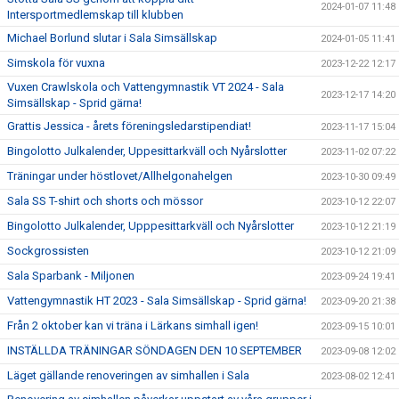
2024-01-07 11:48
Intersportmedlemskap till klubben
Michael Borlund slutar i Sala Simsällskap
2024-01-05 11:41
Simskola för vuxna
2023-12-22 12:17
Vuxen Crawlskola och Vattengymnastik VT 2024 - Sala
2023-12-17 14:20
Simsällskap - Sprid gärna!
Grattis Jessica - årets föreningsledarstipendiat!
2023-11-17 15:04
Bingolotto Julkalender, Uppesittarkväll och Nyårslotter
2023-11-02 07:22
Träningar under höstlovet/Allhelgonahelgen
2023-10-30 09:49
Sala SS T-shirt och shorts och mössor
2023-10-12 22:07
Bingolotto Julkalender, Upppesittarkväll och Nyårslotter
2023-10-12 21:19
Sockgrossisten
2023-10-12 21:09
Sala Sparbank - Miljonen
2023-09-24 19:41
Vattengymnastik HT 2023 - Sala Simsällskap - Sprid gärna!
2023-09-20 21:38
Från 2 oktober kan vi träna i Lärkans simhall igen!
2023-09-15 10:01
INSTÄLLDA TRÄNINGAR SÖNDAGEN DEN 10 SEPTEMBER
2023-09-08 12:02
Läget gällande renoveringen av simhallen i Sala
2023-08-02 12:41