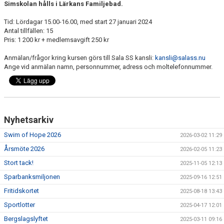
Simskolan hålls i Lärkans Familjebad.
SIM-SHOP
Tid: Lördagar 15.00-16.00, med start 27 januari 2024
SPORTADMIN
Antal tillfällen: 15
Pris: 1 200 kr + medlemsavgift 250 kr
KALENDER
Anmälan/frågor kring kursen görs till Sala SS kansli:
kansli@salass.nu
Ange vid anmälan namn, personnummer, adress och moltelefonnummer.
Nyhetsarkiv
Swim of Hope 2026
2026-03-02 11:29
Årsmöte 2026
2026-02-05 11:23
Stort tack!
2025-11-05 12:13
Sparbanksmiljonen
2025-09-16 12:51
Fritidskortet
2025-08-18 13:43
Sportlotter
2025-04-17 12:01
Bergslagslyftet
2025-03-11 09:16