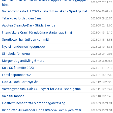
Renovering av simhallen påverkar uppstart av våra grupper i
2023-07-07 11:25
höst
Vattengymnastik HT 2023 - Sala Simsällskap - Sprid gärna!
2023-06-30 09:41
Teknikdag lördag den 6 maj
2023-05-08 20:50
Apotea CleanUp-Day - Städa Sverige
2023-05-02 19:00
Intensivkurs Crawl för nybörjare startar upp i maj
2023-04-13 19:10
Sportlotten har äntligen kommit!
2023-03-15 18:53
Nya simundervisningsgrupper
2023-02-10 13:35
Simskola för vuxna
2023-02-09 12:06
Morgondagaretävling 6 mars
2023-02-06 09:58
Sala SS årsmöte 2023
2023-01-31 19:15
Familjesponsor 2023
2023-01-15 18:36
God Jul och Gott Nytt År!
2022-12-23 20:25
Vattengymnastik Sala SS - Nyhet för 2023- Sprid gärna!
2022-11-12 15:47
Sala SS-mössa
2022-10-23 16:46
Höstterminens första Morgondagaretävling
2022-09-26 21:24
Bingolotto Julkalender, Uppesittarkväll och Nyårslotter
2022-09-25 21:34