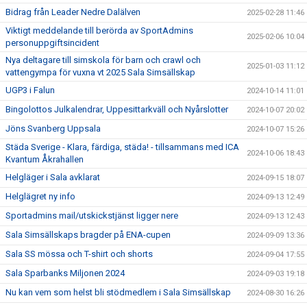
Bidrag från Leader Nedre Dalälven
2025-02-28 11:46
Viktigt meddelande till berörda av SportAdmins
2025-02-06 10:04
personuppgiftsincident
Nya deltagare till simskola för barn och crawl och
2025-01-03 11:12
vattengympa för vuxna vt 2025 Sala Simsällskap
UGP3 i Falun
2024-10-14 11:01
Bingolottos Julkalendrar, Uppesittarkväll och Nyårslotter
2024-10-07 20:02
Jöns Svanberg Uppsala
2024-10-07 15:26
Städa Sverige - Klara, färdiga, städa! - tillsammans med ICA
2024-10-06 18:43
Kvantum Åkrahallen
Helgläger i Sala avklarat
2024-09-15 18:07
Helglägret ny info
2024-09-13 12:49
Sportadmins mail/utskickstjänst ligger nere
2024-09-13 12:43
Sala Simsällskaps bragder på ENA-cupen
2024-09-09 13:36
Sala SS mössa och T-shirt och shorts
2024-09-04 17:55
Sala Sparbanks Miljonen 2024
2024-09-03 19:18
Nu kan vem som helst bli stödmedlem i Sala Simsällskap
2024-08-30 16:26