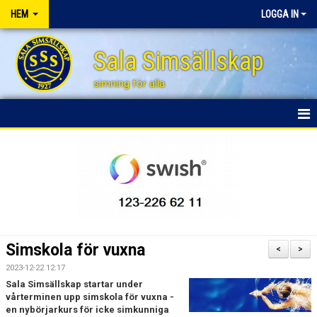
HEM
LOGGA IN
Sala Simsällskap
simning för alla
HEM
BLI STÖDMEDLEM
NYHETER
FÖRÄLDRAENGAGEMANG
Simskola för vuxna
<
>
FÖRSÄLJNINGSAKTIVITETER
2023-12-22 12:17
Sala Simsällskap startar under
SPONSRING
vårterminen upp simskola för vuxna -
en nybörjarkurs för icke simkunniga