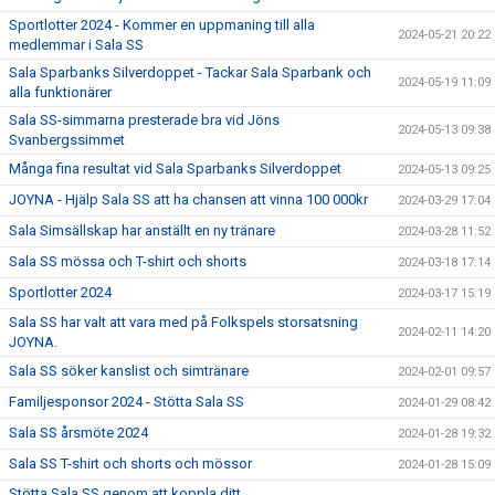
Sportlotter 2024 - Kommer en uppmaning till alla
2024-05-21 20:22
medlemmar i Sala SS
Sala Sparbanks Silverdoppet - Tackar Sala Sparbank och
2024-05-19 11:09
alla funktionärer
Sala SS-simmarna presterade bra vid Jöns
2024-05-13 09:38
Svanbergssimmet
Många fina resultat vid Sala Sparbanks Silverdoppet
2024-05-13 09:25
JOYNA - Hjälp Sala SS att ha chansen att vinna 100 000kr
2024-03-29 17:04
Sala Simsällskap har anställt en ny tränare
2024-03-28 11:52
Sala SS mössa och T-shirt och shorts
2024-03-18 17:14
Sportlotter 2024
2024-03-17 15:19
Sala SS har valt att vara med på Folkspels storsatsning
2024-02-11 14:20
JOYNA.
Sala SS söker kanslist och simtränare
2024-02-01 09:57
Familjesponsor 2024 - Stötta Sala SS
2024-01-29 08:42
Sala SS årsmöte 2024
2024-01-28 19:32
Sala SS T-shirt och shorts och mössor
2024-01-28 15:09
Stötta Sala SS genom att koppla ditt