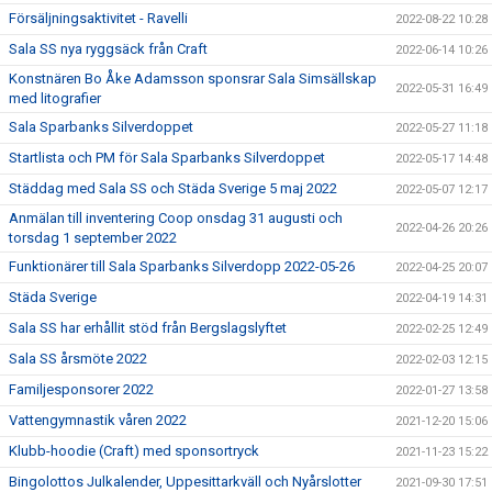
Försäljningsaktivitet - Ravelli
2022-08-22 10:28
Sala SS nya ryggsäck från Craft
2022-06-14 10:26
Konstnären Bo Åke Adamsson sponsrar Sala Simsällskap
2022-05-31 16:49
med litografier
Sala Sparbanks Silverdoppet
2022-05-27 11:18
Startlista och PM för Sala Sparbanks Silverdoppet
2022-05-17 14:48
Städdag med Sala SS och Städa Sverige 5 maj 2022
2022-05-07 12:17
Anmälan till inventering Coop onsdag 31 augusti och
2022-04-26 20:26
torsdag 1 september 2022
Funktionärer till Sala Sparbanks Silverdopp 2022-05-26
2022-04-25 20:07
Städa Sverige
2022-04-19 14:31
Sala SS har erhållit stöd från Bergslagslyftet
2022-02-25 12:49
Sala SS årsmöte 2022
2022-02-03 12:15
Familjesponsorer 2022
2022-01-27 13:58
Vattengymnastik våren 2022
2021-12-20 15:06
Klubb-hoodie (Craft) med sponsortryck
2021-11-23 15:22
Bingolottos Julkalender, Uppesittarkväll och Nyårslotter
2021-09-30 17:51