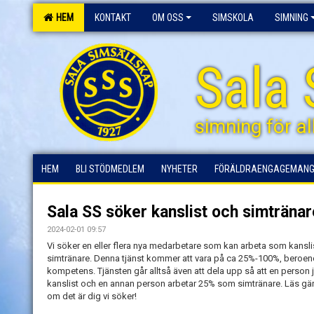
HEM
KONTAKT
OM OSS
SIMSKOLA
SIMNING
Sala 
simning för al
HEM
BLI STÖDMEDLEM
NYHETER
FÖRÄLDRAENGAGEMAN
Sala SS söker kanslist och simtränar
2024-02-01 09:57
Vi söker en eller flera nya medarbetare som kan arbeta som kanslis
simtränare. Denna tjänst kommer att vara på ca 25%-100%, beroen
kompetens. Tjänsten går alltså även att dela upp så att en perso
kanslist och en annan person arbetar 25% som simtränare. Läs gärn
om det är dig vi söker!