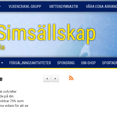
VUXENCRAWL-GRUPP
VATTENGYMNASTIK
VÅRA EGNA ARRAN
Simsällskap
la
G
FÖRSÄLJNINGSAKTIVITETER
SPONSRING
SIM-SHOP
SPORTAD
e
<
>
t och/eller
de på din
n jobbar 75% som
a vidare för att se