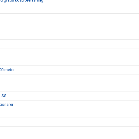
 gratis kostföreläsning.
400 meter
a SS
tionärer