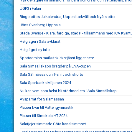
Nya deltagare till simskola för barn och crawl och vattengympa fö
UGP3 i Falun
Bingolottos Julkalendrar, Uppesittarkväll och Nyårslotter
Jöns Svanberg Uppsala
Städa Sverige - Klara, färdiga, städa! - tillsammans med ICA Kvan
Helgläger i Sala avklarat
Helglägret ny info
Sportadmins mail/utskickstjänst ligger nere
Sala Simsällskaps bragder på ENA-cupen
Sala SS mössa och T-shirt och shorts
Sala Sparbanks Miljonen 2024
Nu kan vem som helst bli stödmedlem i Sala Simsällskap
Avspärrat för Salamässan
Platser kvar till Vattengymnastik
Platser till Simskola HT 2024
Salatjejer simmade Göta kanalsimmset