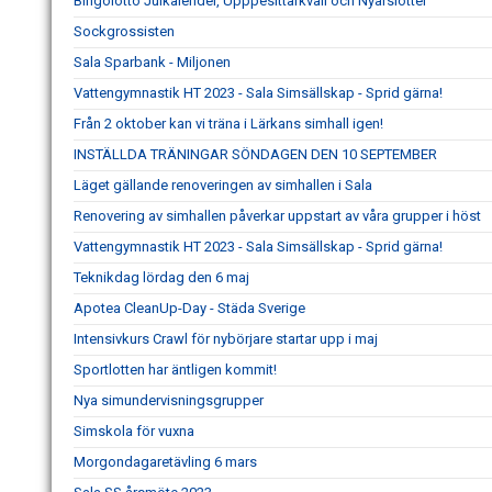
Bingolotto Julkalender, Upppesittarkväll och Nyårslotter
Sockgrossisten
Sala Sparbank - Miljonen
Vattengymnastik HT 2023 - Sala Simsällskap - Sprid gärna!
Från 2 oktober kan vi träna i Lärkans simhall igen!
INSTÄLLDA TRÄNINGAR SÖNDAGEN DEN 10 SEPTEMBER
Läget gällande renoveringen av simhallen i Sala
Renovering av simhallen påverkar uppstart av våra grupper i höst
Vattengymnastik HT 2023 - Sala Simsällskap - Sprid gärna!
Teknikdag lördag den 6 maj
Apotea CleanUp-Day - Städa Sverige
Intensivkurs Crawl för nybörjare startar upp i maj
Sportlotten har äntligen kommit!
Nya simundervisningsgrupper
Simskola för vuxna
Morgondagaretävling 6 mars