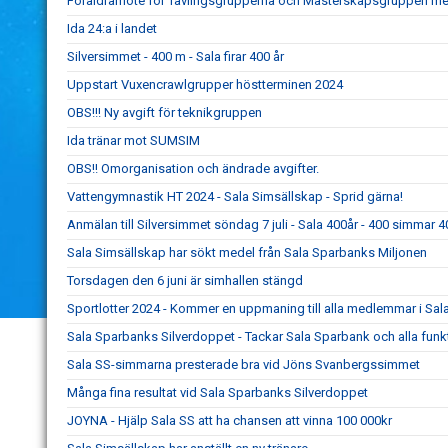
Föräldramöte för Tävlingsgrupperna och Mästerskapsgruppen med
Ida 24:a i landet
Silversimmet - 400 m - Sala firar 400 år
Uppstart Vuxencrawlgrupper höstterminen 2024
OBS!!! Ny avgift för teknikgruppen
Ida tränar mot SUMSIM
OBS!! Omorganisation och ändrade avgifter.
Vattengymnastik HT 2024 - Sala Simsällskap - Sprid gärna!
Anmälan till Silversimmet söndag 7 juli - Sala 400år - 400 simmar 
Sala Simsällskap har sökt medel från Sala Sparbanks Miljonen
Torsdagen den 6 juni är simhallen stängd
Sportlotter 2024 - Kommer en uppmaning till alla medlemmar i Sal
Sala Sparbanks Silverdoppet - Tackar Sala Sparbank och alla funk
Sala SS-simmarna presterade bra vid Jöns Svanbergssimmet
Många fina resultat vid Sala Sparbanks Silverdoppet
JOYNA - Hjälp Sala SS att ha chansen att vinna 100 000kr