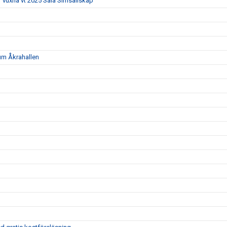
r vuxna vt 2025 Sala Simsällskap
tum Åkrahallen