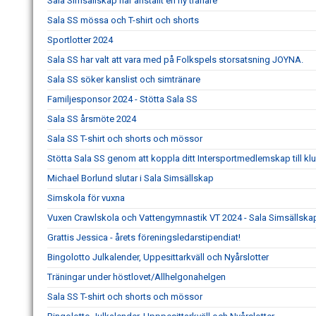
Sala Simsällskap har anställt en ny tränare
Sala SS mössa och T-shirt och shorts
Sportlotter 2024
Sala SS har valt att vara med på Folkspels storsatsning JOYNA.
Sala SS söker kanslist och simtränare
Familjesponsor 2024 - Stötta Sala SS
Sala SS årsmöte 2024
Sala SS T-shirt och shorts och mössor
Stötta Sala SS genom att koppla ditt Intersportmedlemskap till k
Michael Borlund slutar i Sala Simsällskap
Simskola för vuxna
Vuxen Crawlskola och Vattengymnastik VT 2024 - Sala Simsällskap
Grattis Jessica - årets föreningsledarstipendiat!
Bingolotto Julkalender, Uppesittarkväll och Nyårslotter
Träningar under höstlovet/Allhelgonahelgen
Sala SS T-shirt och shorts och mössor