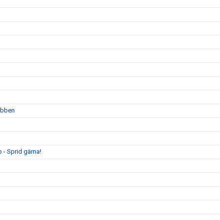
lubben
 - Sprid gärna!