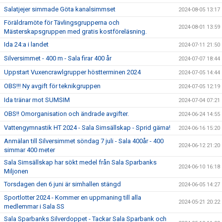
Salatjejer simmade Göta kanalsimmset
2024-08-05 13:17
Föräldramöte för Tävlingsgrupperna och
2024-08-01 13:59
Mästerskapsgruppen med gratis kostföreläsning.
Ida 24:a i landet
2024-07-11 21:50
Silversimmet - 400 m - Sala firar 400 år
2024-07-07 18:44
Uppstart Vuxencrawlgrupper höstterminen 2024
2024-07-05 14:44
OBS!!! Ny avgift för teknikgruppen
2024-07-05 12:19
Ida tränar mot SUMSIM
2024-07-04 07:21
OBS!! Omorganisation och ändrade avgifter.
2024-06-24 14:55
Vattengymnastik HT 2024 - Sala Simsällskap - Sprid gärna!
2024-06-16 15:20
Anmälan till Silversimmet söndag 7 juli - Sala 400år - 400
2024-06-12 21:20
simmar 400 meter
Sala Simsällskap har sökt medel från Sala Sparbanks
2024-06-10 16:18
Miljonen
Torsdagen den 6 juni är simhallen stängd
2024-06-05 14:27
Sportlotter 2024 - Kommer en uppmaning till alla
2024-05-21 20:22
medlemmar i Sala SS
Sala Sparbanks Silverdoppet - Tackar Sala Sparbank och