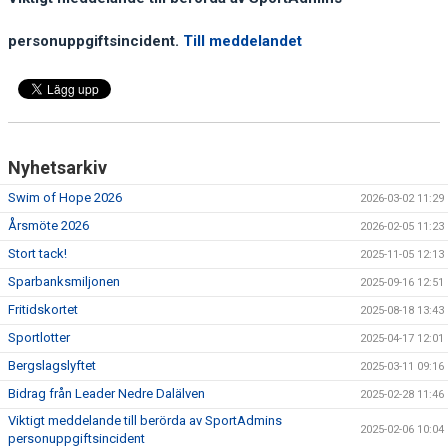
SIM-SHOP
personuppgiftsincident.
Till meddelandet
SPORTADMIN
KALENDER
Nyhetsarkiv
Swim of Hope 2026
2026-03-02 11:29
Årsmöte 2026
2026-02-05 11:23
Stort tack!
2025-11-05 12:13
Sparbanksmiljonen
2025-09-16 12:51
Fritidskortet
2025-08-18 13:43
Sportlotter
2025-04-17 12:01
Bergslagslyftet
2025-03-11 09:16
Bidrag från Leader Nedre Dalälven
2025-02-28 11:46
Viktigt meddelande till berörda av SportAdmins
2025-02-06 10:04
personuppgiftsincident