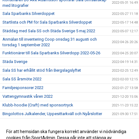
2022-05-31 16:49
med litografier
Sala Sparbanks Silverdoppet
2022-05-27 11:18
Startlista och PM för Sala Sparbanks Silverdoppet
2022-05-17 14:48
Städdag med Sala SS och Städa Sverige 5 maj 2022
2022-05-07 12:17
Anmälan till inventering Coop onsdag 31 augusti och
2022-04-26 20:26
torsdag 1 september 2022
Funktionärer till Sala Sparbanks Silverdopp 2022-05-26
2022-04-25 20:07
Städa Sverige
2022-04-19 14:31
Sala SS har erhållit stöd från Bergslagslyftet
2022-02-25 12:49
Sala SS årsmöte 2022
2022-02-03 12:15
Familjesponsorer 2022
2022-01-27 13:58
Vattengymnastik våren 2022
2021-12-20 15:06
Klubb-hoodie (Craft) med sponsortryck
2021-11-23 15:22
Bingolottos Julkalender, Uppesittarkväll och Nyårslotter
2021-09-30 17:51
Klara, färdiga, städa på uppdrag av Städa Sverige
2021-09-05 20:32
Sala SS klubbkläder
För att hemsidan ska fungera korrekt använder vi nödvändiga
2021-08-24 13:15
cookies från SportAdmin. Dessa går inte att stänga av.