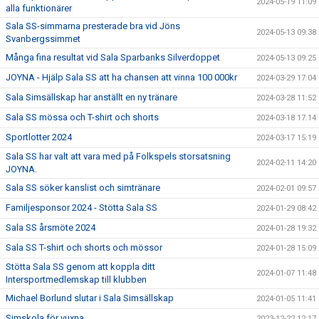
2024-05-19 11:09
alla funktionärer
Sala SS-simmarna presterade bra vid Jöns
2024-05-13 09:38
Svanbergssimmet
Många fina resultat vid Sala Sparbanks Silverdoppet
2024-05-13 09:25
JOYNA - Hjälp Sala SS att ha chansen att vinna 100 000kr
2024-03-29 17:04
Sala Simsällskap har anställt en ny tränare
2024-03-28 11:52
Sala SS mössa och T-shirt och shorts
2024-03-18 17:14
Sportlotter 2024
2024-03-17 15:19
Sala SS har valt att vara med på Folkspels storsatsning
2024-02-11 14:20
JOYNA.
Sala SS söker kanslist och simtränare
2024-02-01 09:57
Familjesponsor 2024 - Stötta Sala SS
2024-01-29 08:42
Sala SS årsmöte 2024
2024-01-28 19:32
Sala SS T-shirt och shorts och mössor
2024-01-28 15:09
Stötta Sala SS genom att koppla ditt
2024-01-07 11:48
Intersportmedlemskap till klubben
Michael Borlund slutar i Sala Simsällskap
2024-01-05 11:41
Simskola för vuxna
2023-12-22 12:17