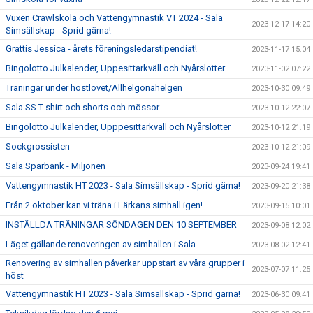
Vuxen Crawlskola och Vattengymnastik VT 2024 - Sala
2023-12-17 14:20
Simsällskap - Sprid gärna!
Grattis Jessica - årets föreningsledarstipendiat!
2023-11-17 15:04
Bingolotto Julkalender, Uppesittarkväll och Nyårslotter
2023-11-02 07:22
Träningar under höstlovet/Allhelgonahelgen
2023-10-30 09:49
Sala SS T-shirt och shorts och mössor
2023-10-12 22:07
Bingolotto Julkalender, Upppesittarkväll och Nyårslotter
2023-10-12 21:19
Sockgrossisten
2023-10-12 21:09
Sala Sparbank - Miljonen
2023-09-24 19:41
Vattengymnastik HT 2023 - Sala Simsällskap - Sprid gärna!
2023-09-20 21:38
Från 2 oktober kan vi träna i Lärkans simhall igen!
2023-09-15 10:01
INSTÄLLDA TRÄNINGAR SÖNDAGEN DEN 10 SEPTEMBER
2023-09-08 12:02
Läget gällande renoveringen av simhallen i Sala
2023-08-02 12:41
Renovering av simhallen påverkar uppstart av våra grupper i
2023-07-07 11:25
höst
Vattengymnastik HT 2023 - Sala Simsällskap - Sprid gärna!
2023-06-30 09:41