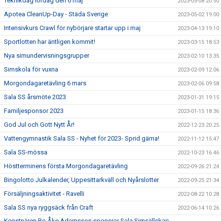
Teknikdag lördag den 6 maj
2023-05-08 20:50
Apotea CleanUp-Day - Städa Sverige
2023-05-02 19:00
Intensivkurs Crawl för nybörjare startar upp i maj
2023-04-13 19:10
Sportlotten har äntligen kommit!
2023-03-15 18:53
Nya simundervisningsgrupper
2023-02-10 13:35
Simskola för vuxna
2023-02-09 12:06
Morgondagaretävling 6 mars
2023-02-06 09:58
Sala SS årsmöte 2023
2023-01-31 19:15
Familjesponsor 2023
2023-01-15 18:36
God Jul och Gott Nytt År!
2022-12-23 20:25
Vattengymnastik Sala SS - Nyhet för 2023- Sprid gärna!
2022-11-12 15:47
Sala SS-mössa
2022-10-23 16:46
Höstterminens första Morgondagaretävling
2022-09-26 21:24
Bingolotto Julkalender, Uppesittarkväll och Nyårslotter
2022-09-25 21:34
Försäljningsaktivitet - Ravelli
2022-08-22 10:28
Sala SS nya ryggsäck från Craft
2022-06-14 10:26
Konstnären Bo Åke Adamsson sponsrar Sala Simsällskap