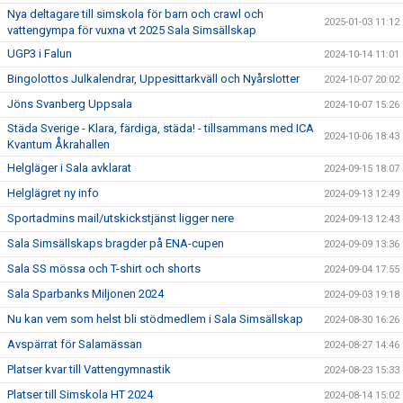
Nya deltagare till simskola för barn och crawl och
2025-01-03 11:12
vattengympa för vuxna vt 2025 Sala Simsällskap
UGP3 i Falun
2024-10-14 11:01
Bingolottos Julkalendrar, Uppesittarkväll och Nyårslotter
2024-10-07 20:02
Jöns Svanberg Uppsala
2024-10-07 15:26
Städa Sverige - Klara, färdiga, städa! - tillsammans med ICA
2024-10-06 18:43
Kvantum Åkrahallen
Helgläger i Sala avklarat
2024-09-15 18:07
Helglägret ny info
2024-09-13 12:49
Sportadmins mail/utskickstjänst ligger nere
2024-09-13 12:43
Sala Simsällskaps bragder på ENA-cupen
2024-09-09 13:36
Sala SS mössa och T-shirt och shorts
2024-09-04 17:55
Sala Sparbanks Miljonen 2024
2024-09-03 19:18
Nu kan vem som helst bli stödmedlem i Sala Simsällskap
2024-08-30 16:26
Avspärrat för Salamässan
2024-08-27 14:46
Platser kvar till Vattengymnastik
2024-08-23 15:33
Platser till Simskola HT 2024
2024-08-14 15:02