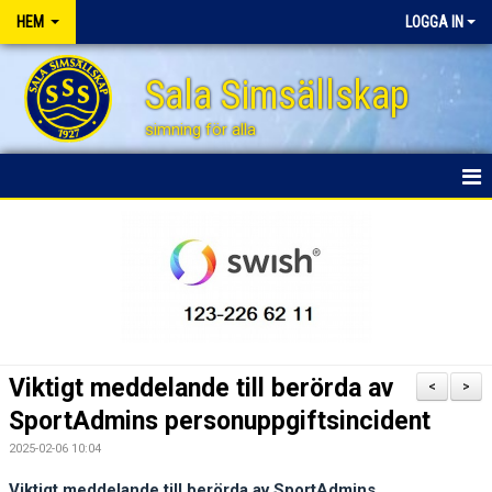
HEM
LOGGA IN
Sala Simsällskap
simning för alla
HEM
BLI STÖDMEDLEM
NYHETER
FÖRÄLDRAENGAGEMANG
Viktigt meddelande till berörda av
<
>
FÖRSÄLJNINGSAKTIVITETER
SportAdmins personuppgiftsincident
2025-02-06 10:04
SPONSRING
Viktigt meddelande till berörda av SportAdmins