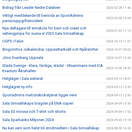
Bidrag från Leader Nedre Dalälven
2025-02-28 11:46
Viktigt meddelande till berörda av SportAdmins
2025-02-06 10:04
personuppgiftsincident
Nya deltagare till simskola för barn och crawl och
2025-01-03 11:12
vattengympa för vuxna vt 2025 Sala Simsällskap
UGP3 i Falun
2024-10-14 11:01
Bingolottos Julkalendrar, Uppesittarkväll och Nyårslotter
2024-10-07 20:02
Jöns Svanberg Uppsala
2024-10-07 15:26
Städa Sverige - Klara, färdiga, städa! - tillsammans med ICA
2024-10-06 18:43
Kvantum Åkrahallen
Helgläger i Sala avklarat
2024-09-15 18:07
Helglägret ny info
2024-09-13 12:49
Sportadmins mail/utskickstjänst ligger nere
2024-09-13 12:43
Sala Simsällskaps bragder på ENA-cupen
2024-09-09 13:36
Sala SS mössa och T-shirt och shorts
2024-09-04 17:55
Sala Sparbanks Miljonen 2024
2024-09-03 19:18
Nu kan vem som helst bli stödmedlem i Sala Simsällskap
2024-08-30 16:26