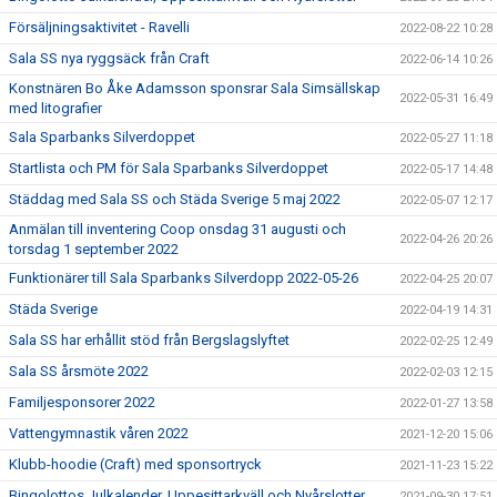
Försäljningsaktivitet - Ravelli
2022-08-22 10:28
Sala SS nya ryggsäck från Craft
2022-06-14 10:26
Konstnären Bo Åke Adamsson sponsrar Sala Simsällskap
2022-05-31 16:49
med litografier
Sala Sparbanks Silverdoppet
2022-05-27 11:18
Startlista och PM för Sala Sparbanks Silverdoppet
2022-05-17 14:48
Städdag med Sala SS och Städa Sverige 5 maj 2022
2022-05-07 12:17
Anmälan till inventering Coop onsdag 31 augusti och
2022-04-26 20:26
torsdag 1 september 2022
Funktionärer till Sala Sparbanks Silverdopp 2022-05-26
2022-04-25 20:07
Städa Sverige
2022-04-19 14:31
Sala SS har erhållit stöd från Bergslagslyftet
2022-02-25 12:49
Sala SS årsmöte 2022
2022-02-03 12:15
Familjesponsorer 2022
2022-01-27 13:58
Vattengymnastik våren 2022
2021-12-20 15:06
Klubb-hoodie (Craft) med sponsortryck
2021-11-23 15:22
Bingolottos Julkalender, Uppesittarkväll och Nyårslotter
2021-09-30 17:51