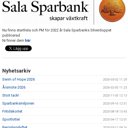
SIM-SHOP
SPORTADMIN
KALENDER
Nu finns startlista och PM för 2022 år Sala Sparbanks Silverdoppet
publicerad
Ni finner dem
här
Nyhetsarkiv
Swim of Hope 2026
2026-03-02 11:29
Årsmöte 2026
2026-02-05 11:23
Stort tack!
2025-11-05 12:13
Sparbanksmiljonen
2025-09-16 12:51
Fritidskortet
2025-08-18 13:43
Sportlotter
2025-04-17 12:01
Bergslagslyftet
2025-03-11 09:16