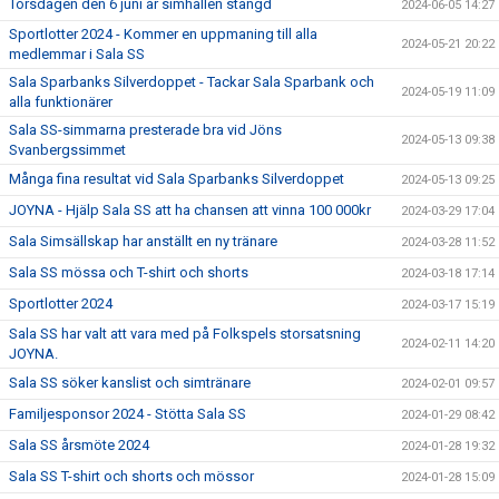
Torsdagen den 6 juni är simhallen stängd
2024-06-05 14:27
Sportlotter 2024 - Kommer en uppmaning till alla
2024-05-21 20:22
medlemmar i Sala SS
Sala Sparbanks Silverdoppet - Tackar Sala Sparbank och
2024-05-19 11:09
alla funktionärer
Sala SS-simmarna presterade bra vid Jöns
2024-05-13 09:38
Svanbergssimmet
Många fina resultat vid Sala Sparbanks Silverdoppet
2024-05-13 09:25
JOYNA - Hjälp Sala SS att ha chansen att vinna 100 000kr
2024-03-29 17:04
Sala Simsällskap har anställt en ny tränare
2024-03-28 11:52
Sala SS mössa och T-shirt och shorts
2024-03-18 17:14
Sportlotter 2024
2024-03-17 15:19
Sala SS har valt att vara med på Folkspels storsatsning
2024-02-11 14:20
JOYNA.
Sala SS söker kanslist och simtränare
2024-02-01 09:57
Familjesponsor 2024 - Stötta Sala SS
2024-01-29 08:42
Sala SS årsmöte 2024
2024-01-28 19:32
Sala SS T-shirt och shorts och mössor
2024-01-28 15:09