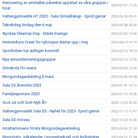
Renovering av simhallen påverkar uppstart av våra grupper i
2023-07-07 11:25
höst
Vattengymnastik HT 2023 - Sala Simsällskap - Sprid gärna!
2023-06-30 09:41
Teknikdag lördag den 6 maj
2023-05-08 20:50
Apotea CleanUp-Day - Städa Sverige
2023-05-02 19:00
Intensivkurs Crawl för nybörjare startar upp i maj
2023-04-13 19:10
Sportlotten har äntligen kommit!
2023-03-15 18:53
Nya simundervisningsgrupper
2023-02-10 13:35
Simskola för vuxna
2023-02-09 12:06
Morgondagaretävling 6 mars
2023-02-06 09:58
Sala SS årsmöte 2023
2023-01-31 19:15
Familjesponsor 2023
2023-01-15 18:36
God Jul och Gott Nytt År!
2022-12-23 20:25
Vattengymnastik Sala SS - Nyhet för 2023- Sprid gärna!
2022-11-12 15:47
Sala SS-mössa
2022-10-23 16:46
Höstterminens första Morgondagaretävling
2022-09-26 21:24
Bingolotto Julkalender, Uppesittarkväll och Nyårslotter
2022-09-25 21:34