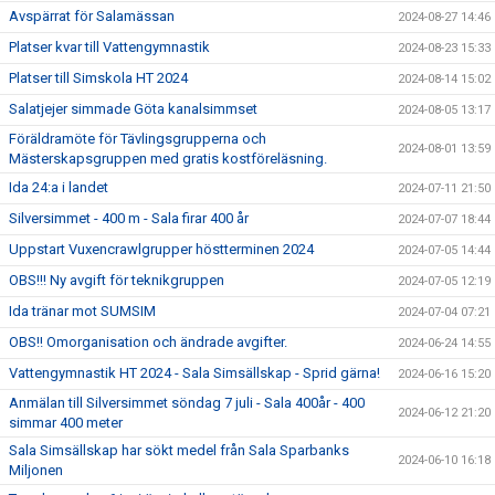
Avspärrat för Salamässan
2024-08-27 14:46
Platser kvar till Vattengymnastik
2024-08-23 15:33
Platser till Simskola HT 2024
2024-08-14 15:02
Salatjejer simmade Göta kanalsimmset
2024-08-05 13:17
Föräldramöte för Tävlingsgrupperna och
2024-08-01 13:59
Mästerskapsgruppen med gratis kostföreläsning.
Ida 24:a i landet
2024-07-11 21:50
Silversimmet - 400 m - Sala firar 400 år
2024-07-07 18:44
Uppstart Vuxencrawlgrupper höstterminen 2024
2024-07-05 14:44
OBS!!! Ny avgift för teknikgruppen
2024-07-05 12:19
Ida tränar mot SUMSIM
2024-07-04 07:21
OBS!! Omorganisation och ändrade avgifter.
2024-06-24 14:55
Vattengymnastik HT 2024 - Sala Simsällskap - Sprid gärna!
2024-06-16 15:20
Anmälan till Silversimmet söndag 7 juli - Sala 400år - 400
2024-06-12 21:20
simmar 400 meter
Sala Simsällskap har sökt medel från Sala Sparbanks
2024-06-10 16:18
Miljonen