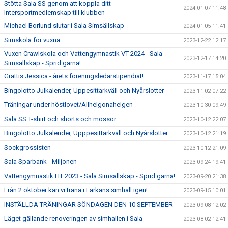
Stötta Sala SS genom att koppla ditt
2024-01-07 11:48
Intersportmedlemskap till klubben
Michael Borlund slutar i Sala Simsällskap
2024-01-05 11:41
Simskola för vuxna
2023-12-22 12:17
Vuxen Crawlskola och Vattengymnastik VT 2024 - Sala
2023-12-17 14:20
Simsällskap - Sprid gärna!
Grattis Jessica - årets föreningsledarstipendiat!
2023-11-17 15:04
Bingolotto Julkalender, Uppesittarkväll och Nyårslotter
2023-11-02 07:22
Träningar under höstlovet/Allhelgonahelgen
2023-10-30 09:49
Sala SS T-shirt och shorts och mössor
2023-10-12 22:07
Bingolotto Julkalender, Upppesittarkväll och Nyårslotter
2023-10-12 21:19
Sockgrossisten
2023-10-12 21:09
Sala Sparbank - Miljonen
2023-09-24 19:41
Vattengymnastik HT 2023 - Sala Simsällskap - Sprid gärna!
2023-09-20 21:38
Från 2 oktober kan vi träna i Lärkans simhall igen!
2023-09-15 10:01
INSTÄLLDA TRÄNINGAR SÖNDAGEN DEN 10 SEPTEMBER
2023-09-08 12:02
Läget gällande renoveringen av simhallen i Sala
2023-08-02 12:41